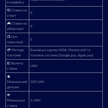
інтерфейсу
🎲 Ставки на
Є
спорт
🎮 Ставки на
Є
кіберспорт
📺 Live-
Є
трансляції
💳 Методи
Банківські картки (VISA, Mastercard) та
платежів
платіжні системи (Google pay, Apple pay)
💵 Валюта
UAH
ставок
💲
Мінімальний
100 UAH
депозит
💸
Мінімальна
5 UAH
ставка