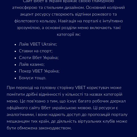
Сайт Вібет в Україні вражає своєю гламурною
атмосферою та стильним дизайном. Основний колірний
акцент ресурсу створюють відтінки рожевого та
фіолетового кольору. Навігація на порталі є інтуїтивно
зрозумілою, а основні розділи меню включають такі
категорії як:
Лайв VBET Ukraine;
Ставки на спорт;
Слоти Вбет Україна;
Лайв казино;
Покер VBET Україна;
Бонуси тощо.
При переході на головну сторінку VBET користувач може
помітити дрібні відмінності у кількості та назвах категорій
меню. Це пов'язано з тим, що існує багато робочих дзеркал
офіційного сайту Вбет українською мовою. Ці ресурси є
аналогічними, і вони надають доступ до пропозицій порталу
мешканцям тих країн, де діяльність віртуальних клубів може
бути обмежена законодавством.