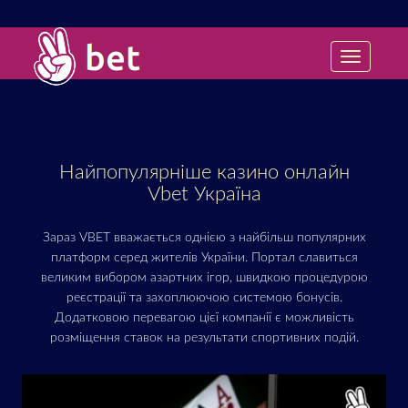
Казино
Vbet
Україна
Найпопулярніше казино онлайн
Vbet Україна
Зараз VBET вважається однією з найбільш популярних
платформ серед жителів України. Портал славиться
великим вибором азартних ігор, швидкою процедурою
реєстрації та захоплюючою системою бонусів.
Додатковою перевагою цієї компанії є можливість
розміщення ставок на результати спортивних подій.
До казино