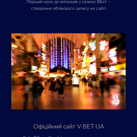
Перший крок до виграшів у казино ВБет –
створення облікового запису на сайті
Офіційний сайт V-BET UA