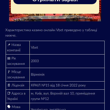
Характеристика казино онлайн Vbet приведено у таблиці
нижче.
📌 Назва
Vbet
компанії
📅 Рік
2003
заснування
🚩 Місце
Вірменія
заснування
📄 Ліцензія
КРАІЛ №15 від 18 січня 2022 року
📑 Адреса в
м. Київ, вул. Верхній вал 10, приміщення
Україні
групи №12
🗣️ Мова
Українська, англійська